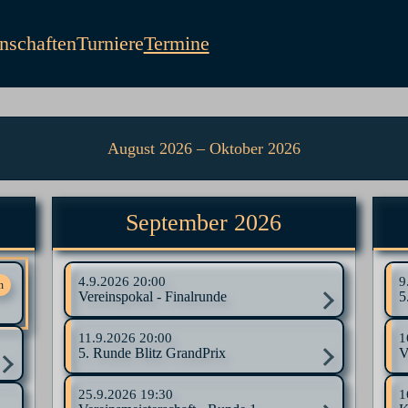
schaften
Turniere
Termine
August 2026
–
Oktober 2026
September 2026
4.9.2026
20:00
9
n
Vereinspokal - Finalrunde
5
11.9.2026
20:00
1
5. Runde Blitz GrandPrix
V
25.9.2026
19:30
1