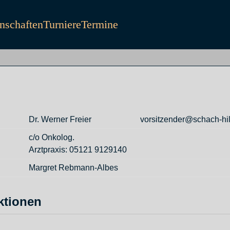
schaften
Turniere
Termine
Dr. Werner Freier
vorsitzender@schach-hi
c/o Onkolog.
Arztpraxis: 05121 9129140
Margret Rebmann-Albes
ktionen