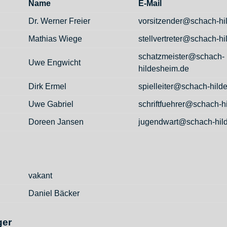
Name
E-Mail
Dr. Werner Freier
vorsitzender@schach-hi
Mathias Wiege
stellvertreter@schach-h
schatzmeister@schach-
Uwe Engwicht
hildesheim.de
Dirk Ermel
spielleiter@schach-hild
Uwe Gabriel
schriftfuehrer@schach-h
Doreen Jansen
jugendwart@schach-hil
vakant
Daniel Bäcker
ger